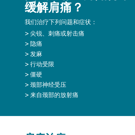
缓解肩痛？
我们治疗下列问题和症状：
>
尖锐、刺痛或射击痛
>
隐痛
>
发麻
>
行动受
限
>
僵硬
>
颈部神经受压
>
来自颈部的放射痛