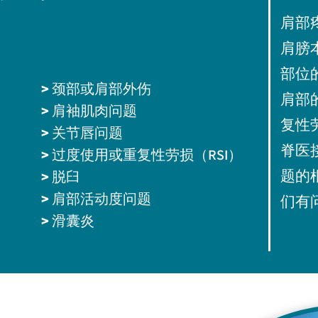
肩部
肩膀
部位
>
颈部或肩部外伤
肩部
>
肩袖肌肉问题
复性
>
关节唇问题
脊医
>
过度
使用或重复性劳损（RSI）
题的
>
脱臼
>
肩
部活动度问题
们有
>
滑囊炎