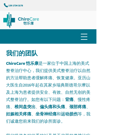
139 1734 3178
我们的团队
ChiroCare 恺乐康
是一家位于中国上海的美式
整脊治疗中心，我们提供美式整脊治疗以自然
的方法帮助患者缓解疼痛、恢复健康。亚历山
大医生自2016年起在其家乡瑞典斯德哥尔摩以
及上海为患者提供安全、有效、自然无创的美
式整脊治疗。如您有以下问题：
背痛
、慢性疼
痛、
椎间盘突出
、
偏头痛和头痛
、
颈部疼痛
、
妊娠相关疼痛
、
坐骨神经痛
和
运动损伤
等，我
们诚邀您前来我们的诊所面诊。