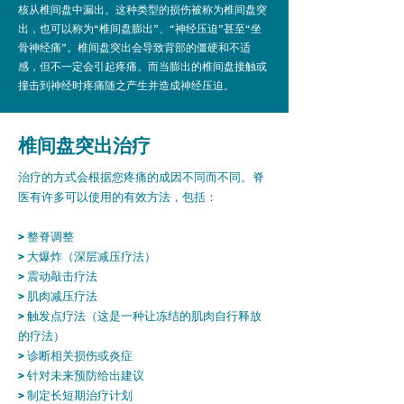
核从椎间盘中漏出。这种类型的损伤被称为椎间盘突
出，也可以称为“椎间盘膨出”、“神经压迫”甚至“坐
骨神经痛”。椎间盘突出会导致背部的僵硬和不适
感，但不一定会引起疼痛。而当膨出的椎间盘接触或
撞击到神经时疼痛随之产生并造成神经压迫。
椎间盘突出治疗
治疗的方式会根据您疼痛的成因不同而不同。脊
医有许多可以使用的有效方法，包括：
>
整脊调整
>
大爆炸（深层减压疗法）
>
震动敲击疗法
>
肌肉减压疗法
>
触发点疗法（这是一种让冻结的肌肉自行释放
的疗法）
>
诊断相关损伤或炎症
>
针对未来预防给出建议
>
制定长短期治疗计划